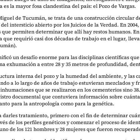
es la mayor fosa clandestina del país: el Pozo de Vargas.
 Miguel de Tucumán, se trata de una construcción circular d
 del intersticio abierto por los Juicios de la Verdad. En 200
que permiten determinar que allí hay restos humanos. En l
que requirió casi dos décadas de trabajo en el lugar, lle
cumán).
ificó un desafío enorme para las disciplinas científicas qu
una exhumación a entre 28 y 35 metros de profundidad, dent
ructura interna del pozo y la humedad del ambiente, y las c
ando a lo largo de años de trabajo estuvieran mezclados y 
s inhumaciones que se realizaron en los cementerios sino 38.
istro documental que contuviera información sobre cuánta
anto para la antropología como para la genética.
y a darles tratamiento, primero con el fin de determinar cu
és de los perfiles genéticos y comenzar el proceso de ident
 uno de los 121 hombres y 28 mujeres que fueron recuperad