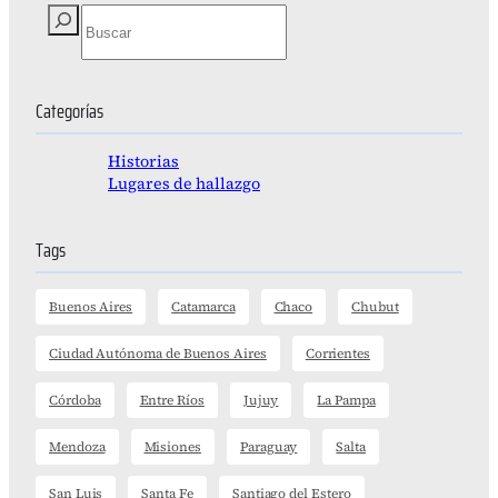
S
e
a
r
c
Categorías
h
Historias
Lugares de hallazgo
Tags
Buenos Aires
Catamarca
Chaco
Chubut
Ciudad Autónoma de Buenos Aires
Corrientes
Córdoba
Entre Ríos
Jujuy
La Pampa
Mendoza
Misiones
Paraguay
Salta
San Luis
Santa Fe
Santiago del Estero