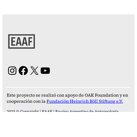
Instagram
Facebook
X
YouTube
Este proyecto se realizó con apoyo de OAK Foundation y en
cooperación con la
Fundación Heinrich Böll Stiftung e.V.
2025 © Copyright | EAAF | Equipo Argentino de Antropología
Forense | Todos los derechos reservados
Contacto:
eaaf@eaaf.org